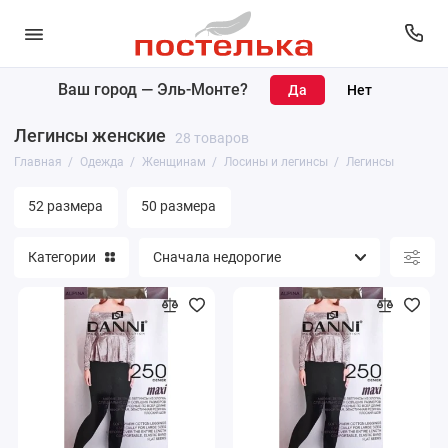
Ваш город —
Эль-Монте
?
Женщинам
Легинсы женские
28 товаров
Мужчинам
Главная
Одежда
Женщинам
Лосины и легинсы
Легинсы
52 размера
50 размера
Категории