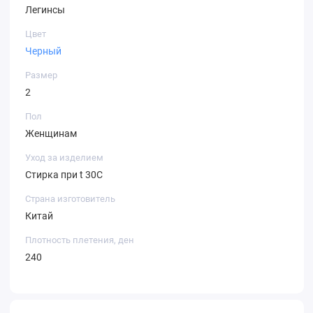
Легинсы
Цвет
Черный
Размер
2
Пол
Женщинам
Уход за изделием
Стирка при t 30С
Страна изготовитель
Китай
Плотность плетения, ден
240