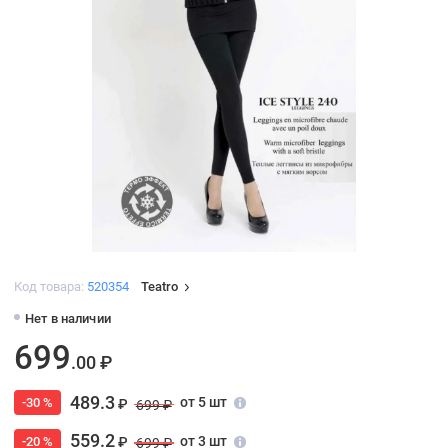
Код товара:
520354
Teatro
Нет в наличии
699
.00 ₽
489.3
от 5 шт
-30 %
₽
699 ₽
559.2
от 3 шт
-20 %
₽
699 ₽