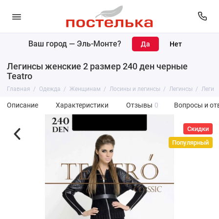
Ваш город —
Эль-Монте
?
Легинсы женские 2 размер 240 ден черные
Teatro
Главная
Одежда
Женщинам
Лосины и легинсы
Легинсы
Легин
Описание
Характеристики
Отзывы
0
Вопросы и от
Скидки
Популярный