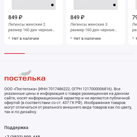
849 ₽
849 ₽
7
Легинсы женские 2
Легинсы женские 3
Леги
размер 160 ден черные
размер 160 ден черные
раз
MiNiMi
MiNiMi
Mi
Нет в наличии
Нет в наличии
ООО «Постелька» (ИНН 7017486222, ОГРН 1217000006816). Все
указанные цены и информация о товаре размещенная на данном
сайте, носят информационный характер и не являются публичной
офертой (в соответствии со ст. 437 ГК РФ). Изображения товаров
могут отличаться от реального внешнего вида товаров как по цвету,
так и по дизайну.
Поддержка