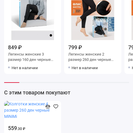
849 ₽
799 ₽
7
Легинсы женские 3
Легинсы женские 2
Леги
размер 160 ден черные
размер 260 ден черные
раз
MiNiMi
MiNiMi
Mi
Нет в наличии
Нет в наличии
С этим товаром покупают
559
.30 ₽