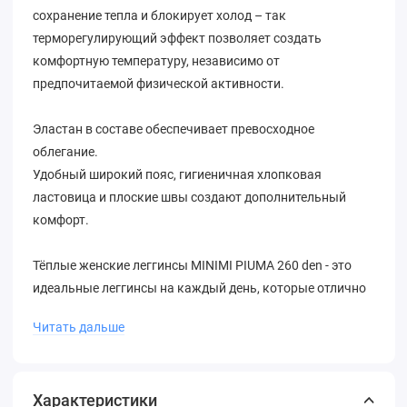
сохранение тепла и блокирует холод – так
терморегулирующий эффект позволяет создать
комфортную температуру, независимо от
предпочитаемой физической активности.
Эластан в составе обеспечивает превосходное
облегание.
Удобный широкий пояс, гигиеничная хлопковая
ластовица и плоские швы создают дополнительный
комфорт.
Тёплые женские леггинсы MINIMI PIUMA 260 den - это
идеальные леггинсы на каждый день, которые отлично
подходят для базового гардероба и гармонично
Читать дальше
дополнят практически любой образ в холодное время
года.
Характеристики
В размерах 5(XL), 6(XXL) модель представлена с