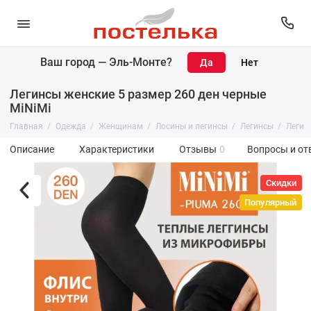
Ваш город —
Эль-Монте
?
Легинсы женские 5 размер 260 ден черные
MiNiMi
Главная
Одежда
Женщинам
Лосины и легинсы
Легинсы
Легин
Описание
Характеристики
Отзывы
0
Вопросы и от
Скидки
Популярный