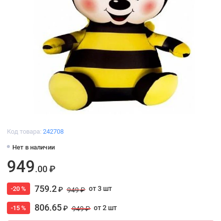
Код товара:
242708
Нет в наличии
949
.00 ₽
759.2
от 3 шт
-20 %
₽
949 ₽
806.65
от 2 шт
-15 %
₽
949 ₽