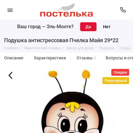
Ваш город —
Эль-Монте
?
Подушка антистрессовая Пчелка Майя 29*22
Главная
Тематические товары
Декор для дома
Подушки
Подушк
Описание
Характеристики
Отзывы
0
Вопросы и от
Скидки
Популярный