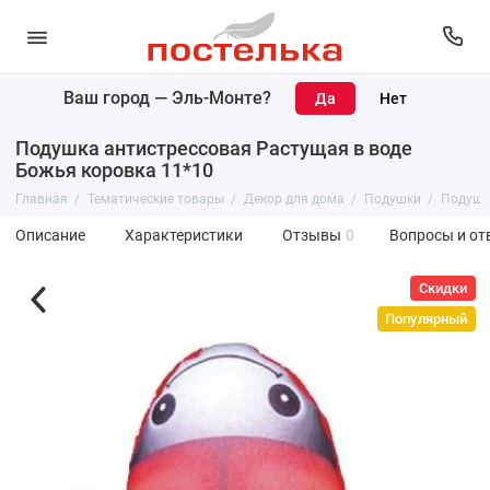
Ваш город —
Эль-Монте
?
Подушка антистрессовая Растущая в воде
Божья коровка 11*10
Главная
Тематические товары
Декор для дома
Подушки
Подушка
Описание
Характеристики
Отзывы
0
Вопросы и от
Скидки
Популярный