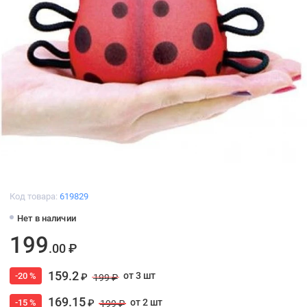
Код товара:
619829
Нет в наличии
199
.00 ₽
159.2
от 3 шт
-20 %
₽
199 ₽
169.15
от 2 шт
-15 %
₽
199 ₽