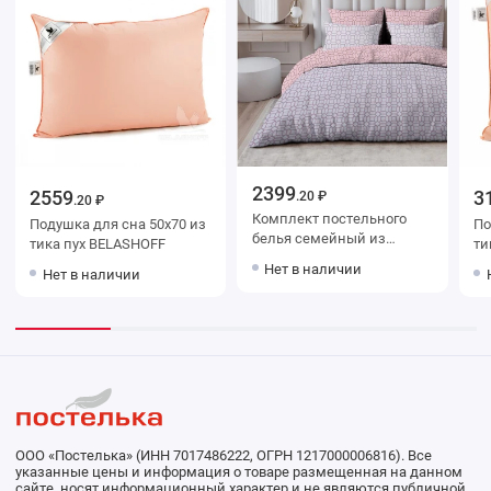
2399
2559
3
.20 ₽
.20 ₽
Комплект постельного
Подушка для сна 50х70 из
Подушк
белья семейный из
тика пух BELASHOFF
поплина с наволочками
Нет в наличии
Нет в наличии
50х70 2 шт Геометрия
Василиса
ООО «Постелька» (ИНН 7017486222, ОГРН 1217000006816). Все
указанные цены и информация о товаре размещенная на данном
сайте, носят информационный характер и не являются публичной