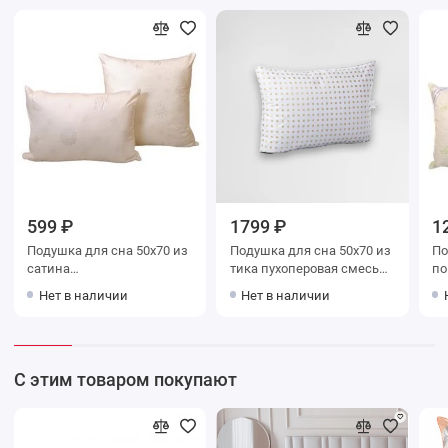
599 ₽
1799 ₽
1
Подушка для сна 50х70 из
Подушка для сна 50х70 из
Подушк
сатина
тика пухоперовая смесь
поплин
силиконизированное
BELASHOFF
те
Нет в наличии
Нет в наличии
волокно Столица текстиля
С этим товаром покупают