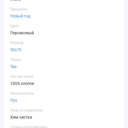
Праздник
Новый год
Цвет
Персиковый
Размер
50х70
Ткань
Тик
Состав ткани
100% хлопок
Наполнитель
Пух
Уход за изделием
Хим.чистка
Страна изготовитель