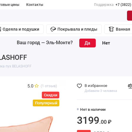
товые цены
Контакты
Поддержка
+7 (3822)
Одеяла и подушки
Покрывала и пледы
Ванная
Ваш город —
Эль-Монте
?
ELASHOFF
ика пух BELASHOFF
5.0
В избранное
(1 отзыв)
Добавили 3 человека
Скидки
Популярный
Нет в наличии
3199
.00 ₽