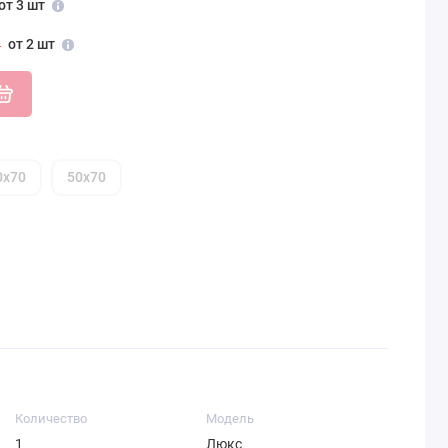
от 3 шт
от 2 шт
0х70
50х70
Количество
Модель
1
Люкс