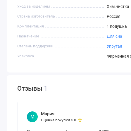
Уход за изделием
Хим.чистка
Страна изготовитель
Россия
Комплектация
1 подушка
Назначение
Для сна
Степень поддержки
Упругая
Упаковка
Фирменная 
Отзывы
1
Мария
М
Оценка покупки 5.0