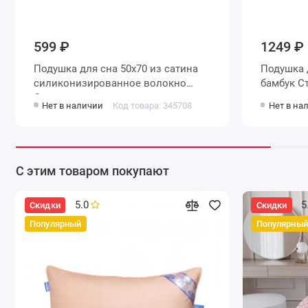
599 ₽
1249 ₽
Подушка для сна 50х70 из сатина
Подушка для сна 50х70 из поплина
силиконизированное волокно
ба
Столица текстиля
Нет в наличии
Код товара: 345708
Нет в на
С этим товаром покупают
5.0
5
Скидки
Скидки
Популярный
Популярный