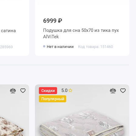
6999 ₽
Подушка для сна 50х70 из тика пух
AlViTek
Нет в наличии
Код товара: 151460
 285969
5.0
Скидки
Популярный