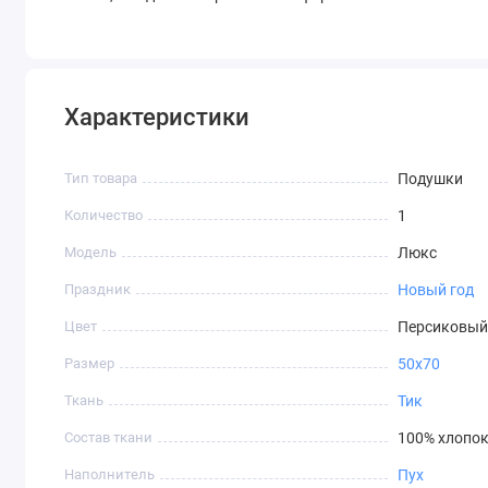
Характеристики
Тип товара
Подушки
Количество
1
Модель
Люкс
Праздник
Новый год
Цвет
Персиковый
Размер
50х70
Ткань
Тик
Состав ткани
100% хлопо
Наполнитель
Пух