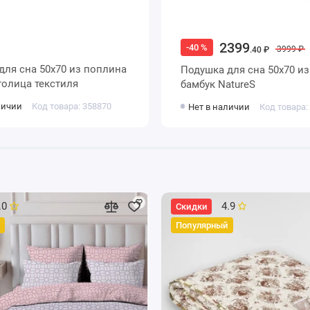
2399
-40 %
3999 ₽
.40 ₽
Подушка для сна 50х70 из сатина
мбук Столица текстиля
бамбук NatureS
личии
Код товара: 358870
Нет в наличии
Код товара:
.0
4.9
Скидки
Популярный