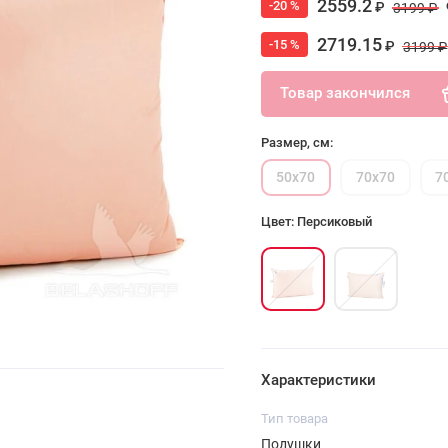
2559.2
-20 %
₽
3199 ₽
2719.15
-15 %
₽
3199 ₽
Товар закончился
Размер, см:
50х70
70х70
7
Цвет: Персиковый
Характеристики
Тип товара
Подушки