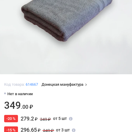
Код товара:
614667
Донецкая мануфактура
Нет в наличии
349
.00 ₽
279.2
от 5 шт
-20 %
₽
349 ₽
296.65
от 3 шт
-15 %
₽
349 ₽