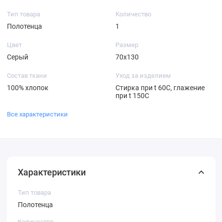
Тип товара
Количество
Полотенца
1
Цвет
Размер
Серый
70х130
Состав ткани
Уход за изделием
100% хлопок
Стирка при t 60С, глажение
при t 150С
Все характеристики
Характеристики
Тип товара
Полотенца
Количество