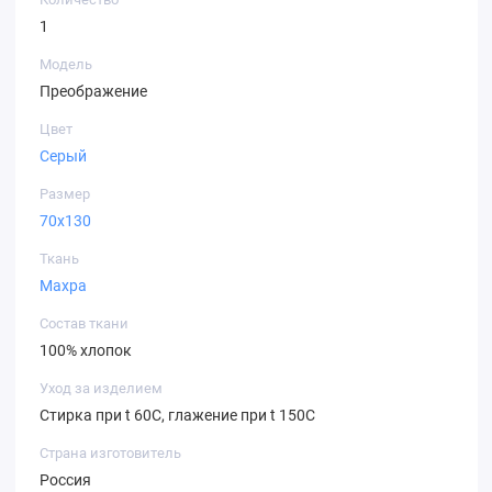
1
Модель
Преображение
Цвет
Серый
Размер
70х130
Ткань
Махра
Состав ткани
100% хлопок
Уход за изделием
Стирка при t 60С, глажение при t 150С
Страна изготовитель
Россия