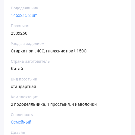
Пододеяльник
145х215 2 шт
Простыня
230х250
Уход за изделием
Стирка при t 40С, глажение при t 150С
Страна изготовитель
Китай
Вид простыни
стандартная
Комплектация
2 пододеяльника, 1 простыня, 4 наволочки
Спальность
Семейный
Дизайн