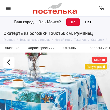
Ваш город —
Эль-Монте
?
Скатерть из рогожки 120х150 см. Румянец
Главная
Тематические товары
Новый год
Текстиль
Скатерти
С
Описание
Характеристики
Отзывы
0
Вопросы и от
Скидки
Популярный