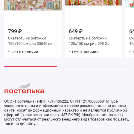
799 ₽
649 ₽
6
Скатерть из рогожки
Скатерть из рогожки
Ск
150х150 см рис 35045 вид
120х150 см рис 598-2
12
1 "Новогодние мотивы"
Новый Год розовый
Са
Нет в наличии
Нет в наличии
ООО «Постелька» (ИНН 7017486222, ОГРН 1217000006816). Все
указанные цены и информация о товаре размещенная на данном
сайте, носят информационный характер и не являются публичной
офертой (в соответствии со ст. 437 ГК РФ). Изображения товаров
могут отличаться от реального внешнего вида товаров как по цвету,
так и по дизайну.