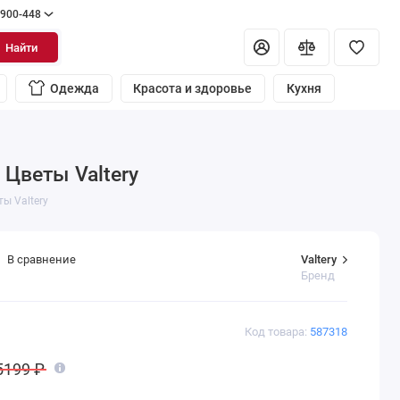
 900-448
Найти
Одежда
Красота и здоровье
Кухня
 Цветы Valtery
ы Valtery
Valtery
В сравнение
Бренд
Код товара:
587318
5199 ₽