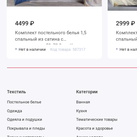
4499 ₽
2999 ₽
Комплект постельного белья 1,5
Комплект 
спальный из сатина с
спальный 
наволочками 50х70 2 шт Кружево
наволочк
Нет в наличии
Код товара: 587317
Нет в на
Valtery
Luxor
Текстиль
Категории
Постельное белье
Ванная
Одежда
Кухня
Одеяла и подушки
Тематические товары
Покрывала и пледы
Красота и здоровье