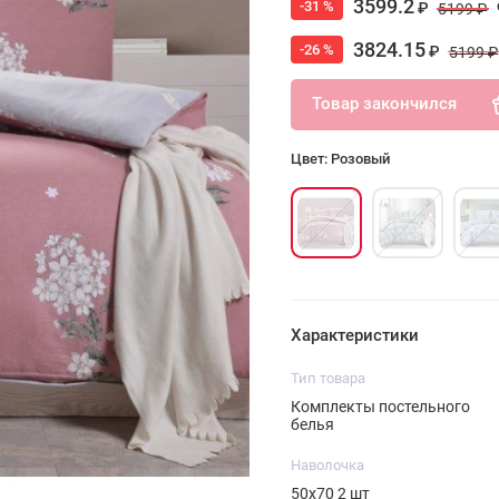
3599.2
-31 %
₽
5199 ₽
3824.15
-26 %
₽
5199 ₽
Товар закончился
Цвет: Розовый
Характеристики
Тип товара
Комплекты постельного
белья
Наволочка
50х70 2 шт