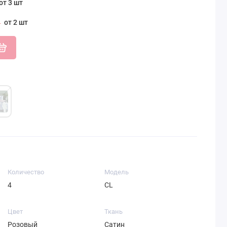
от 3 шт
от 2 шт
Количество
Модель
4
CL
Цвет
Ткань
Розовый
Сатин