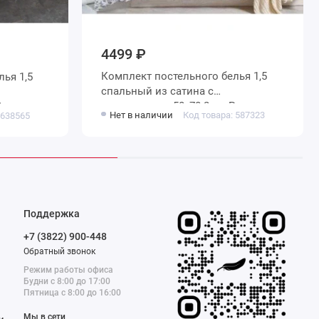
4499 ₽
Комплект постельного белья 1,5
 1,5
спальный из сатина с
наволочками 50х70 2 шт Растения
Узор
Нет в наличии
Код товара: 587323
 638565
Valtery
Поддержка
+7 (3822) 900-448
Обратный звонок
Режим работы офиса
Будни с 8:00 до 17:00
Пятница с 8:00 до 16:00
Мы в сети