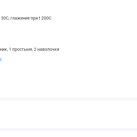
 30С, глажение при t 200С
я
ник, 1 простыня, 2 наволочки
й