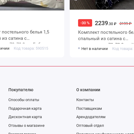
2239
-30 %
3199 ₽
.30 ₽
постельного белья 1,5
Комплект постельного белья
из сатина с
спальный из сатина с
ами 70х70 2 шт Бабочки
наволочками 70х70 2 шт 
личии
Код товара: 590515
Нет в наличии
Код товара:
Amore Mio
Покупателю
О компании
Способы оплаты
Контакты
Подарочная карта
Поставщикам
Дисконтная карта
Арендодателям
Отзывы о магазине
Оптовый отдел