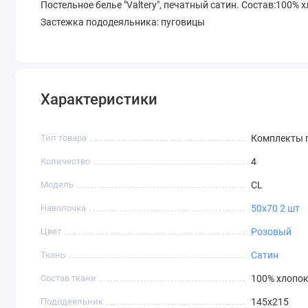
Постельное белье "Valtery", печатный сатин. Состав:100% 
Застежка пододеяльника: пуговицы
Характеристики
Тип товара
Комплекты п
Количество
4
Модель
CL
Наволочка
50х70 2 шт
Цвет
Розовый
Ткань
Сатин
Состав ткани
100% хлопо
Пододеяльник
145х215