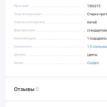
Простыня
150х215
Уход за изделием
Стирка при t
Страна изготовитель
Китай
Вид простыни
стандартна
Комплектация
1 пододеяль
Спальность
1,5 спальны
Дизайн
Цветы
Акция
Скидка
Отзывы
0