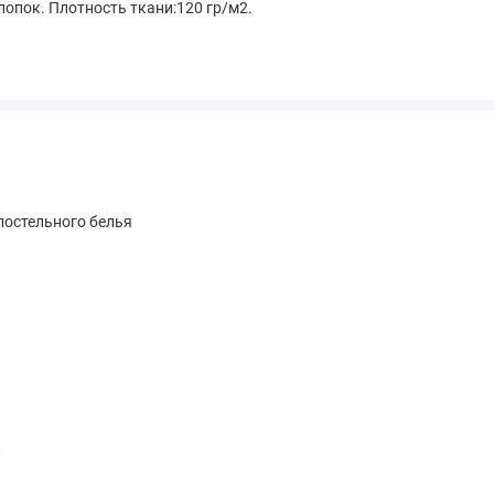
хлопок. Плотность ткани:120 гр/м2.
остельного белья
к