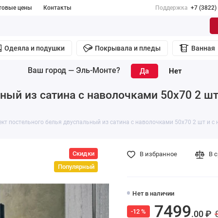
товые цены
Контакты
Поддержка
+7 (3822)
Одеяла и подушки
Покрывала и пледы
Ванная
Ваш город —
Эль-Монте
?
ный из сатина с наволочками 50х70 2 шт
кт постельного белья двуспальный из сатина с наволочками 50х70 2 шт и с 
Скидки
В избранное
В 
Популярный
Нет в наличии
7499
-12 %
.00 ₽