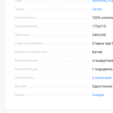
Цвет
Зеленый
,
Ко
Ткань
Сатин
Состав ткани
100% хлопо
Пододеяльник
175х215
Простыня
240х260
Уход за изделием
Стирка при t
Страна изготовитель
Китай
Вид простыни
стандартна
Комплектация
1 пододеяль
Спальность
2 спальный
Дизайн
Однотонное
Акция
Скидка