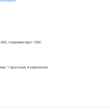
ричневый
к
 40С, глажение при t 150С
я
ник, 1 простыня, 4 наволочки