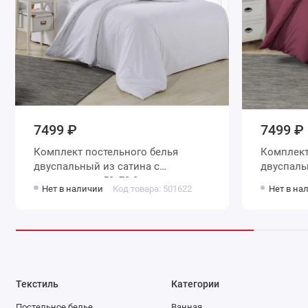
7499 ₽
7499 ₽
Комплект постельного белья
Комплект
двуспальный из сатина с
двуспальн
наволочками 50х70 2 шт и с
наволочк
Нет в наличии
Код товара: 501622
Нет в на
наволочками 70х70 2 шт
наволочк
Однотонное Valtery
Однотонн
Текстиль
Категории
Постельное белье
Ванная