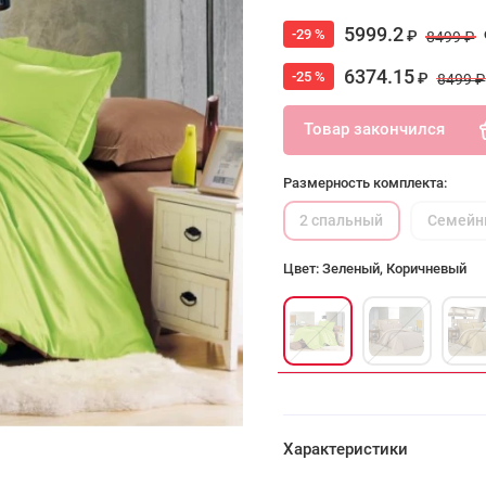
5999.2
-29 %
₽
8499 ₽
6374.15
-25 %
₽
8499 ₽
Товар закончился
Размерность комплекта:
2 спальный
Семейн
Цвет: Зеленый, Коричневый
Характеристики