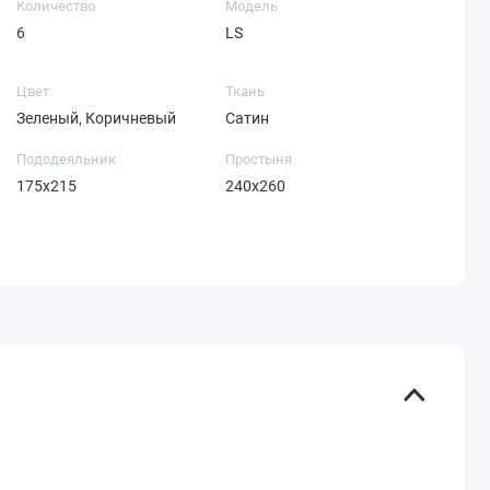
Количество
Модель
6
LS
Цвет
Ткань
Зеленый, Коричневый
Сатин
Пододеяльник
Простыня
175х215
240х260