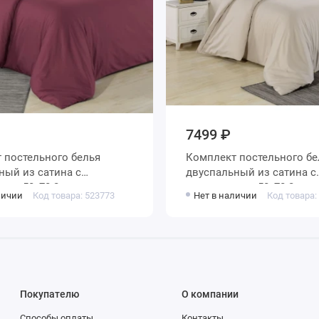
7499 ₽
 постельного белья
Комплект постельного бе
ый из сатина с
двуспальный из сатина с
ами 50х70 2 шт и с
наволочками 50х70 2 шт и
личии
Код товара: 523773
Нет в наличии
Код товара:
ами 70х70 2 шт
наволочками 70х70 2 шт
ое Valtery
Однотонное Valtery
Покупателю
О компании
Способы оплаты
Контакты