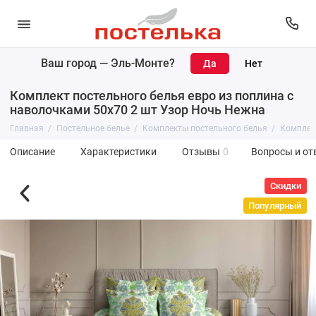
Ваш город —
Эль-Монте
?
Комплект постельного белья евро из поплина с
наволочками 50х70 2 шт Узор Ночь Нежна
Главная
Постельное белье
Комплекты постельного белья
Комплект
Описание
Характеристики
Отзывы
0
Вопросы и от
Скидки
Популярный