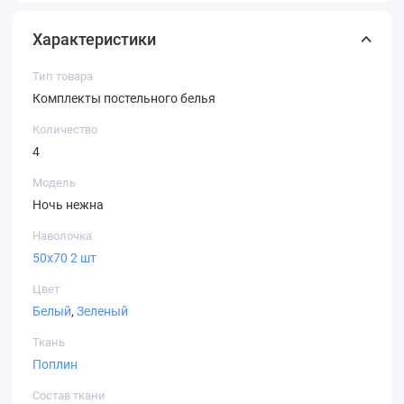
моющими средствами, не содержащими отбеливателей.
Характеристики
Гладить с изнанки при температуре не выше 110
градусов.
Тип товара
Комплекты постельного белья
Количество
4
Модель
Ночь нежна
Наволочка
50х70 2 шт
Цвет
Белый
,
Зеленый
Ткань
Поплин
Состав ткани