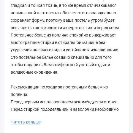
гладкая и тонкая ткань, в то же время отличающаяся
повышенной плотностью. За счет этого она идеально
сохраняет форму, поэтому ваша постель утром будет
выглядеть так же свежо и аккуратно, как и перед сном.
Постельное белье из поплина спокойно выдерживает
многократные стирки в стиральной машине без
ухудшения внешнего вида и устойчиво к изнашиванию.
Это постельное белье создано специально для того,
чтобы подарить Вам комфортный уютный отдых и
волшебные сновидения.
Рекомендации по уходу за постельным бельем из
поплина:
Перед первым использованием рекомендуется стирка.
Перед стиркой пододеяльник и наволочки необходимо
вывернуть наизнанку, простыню поместить внутрь
Читать дальше
пододеяльника. Стирать руками или в стиральной
машине при температуре 30 градусов мягкими