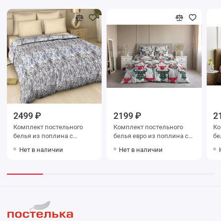
2499 ₽
2199 ₽
2
Комплект постельного
Комплект постельного
Ко
белья из поплина с
белья евро из поплина с
белья евр
наволочками 50х70 2 шт
наволочками 50х70 2 шт
на
Нет в наличии
Нет в наличии
Рисунок Василиса
Животные Ночь Нежна
Уз