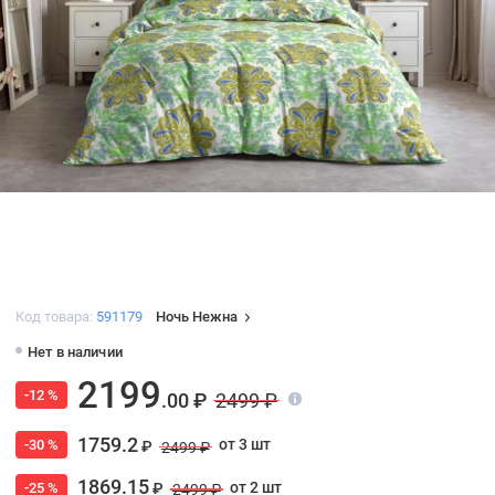
Код товара:
591179
Ночь Нежна
Нет в наличии
2199
-12 %
.00 ₽
2499 ₽
1759.2
от 3 шт
-30 %
₽
2499 ₽
1869.15
от 2 шт
-25 %
₽
2499 ₽