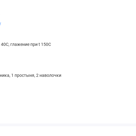
к
т
 40С, глажение при t 150С
я
ника, 1 простыня, 2 наволочки