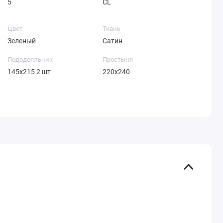
5
CL
Цвет
Ткань
Зеленый
Сатин
Пододеяльник
Простыня
145х215 2 шт
220х240