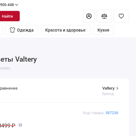
 900-448
Найти
Одежда
Красота и здоровье
Кухня
еты Valtery
altery
Valtery
сравнение
Бренд
Код товара:
587238
8499 ₽