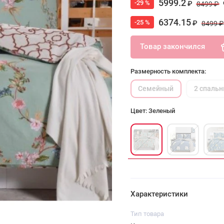
5999.2
-29 %
₽
8499 ₽
6374.15
-25 %
₽
8499 ₽
Товар закончился
Размерность комплекта:
Семейный
2 спаль
Цвет: Зеленый
Характеристики
Тип товара