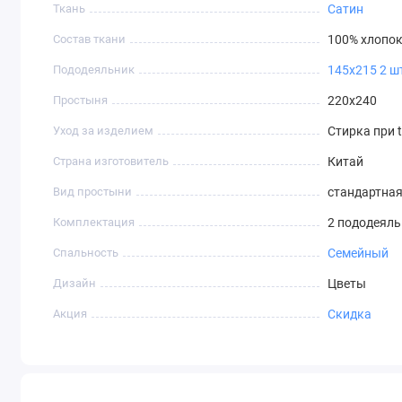
Ткань
Сатин
Состав ткани
100% хлопо
Пододеяльник
145х215 2 ш
Простыня
220х240
Уход за изделием
Стирка при t
Страна изготовитель
Китай
Вид простыни
стандартна
Комплектация
2 пододеяль
Спальность
Семейный
Дизайн
Цветы
Акция
Скидка