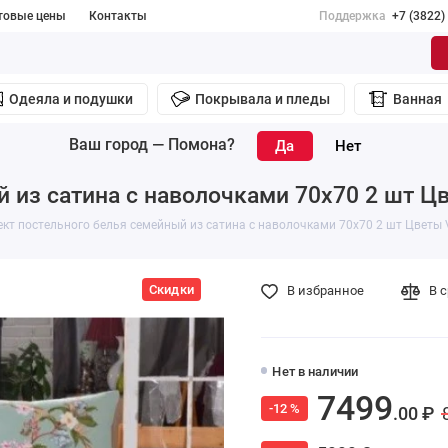
товые цены
Контакты
Поддержка
+7 (3822)
Одеяла и подушки
Покрывала и пледы
Ванная
Ваш город —
Помона
?
 из сатина с наволочками 70х70 2 шт Цв
кт постельного белья семейный из сатина с наволочками 70х70 2 шт Цветы V
Скидки
В избранное
В 
Нет в наличии
7499
-12 %
.00 ₽