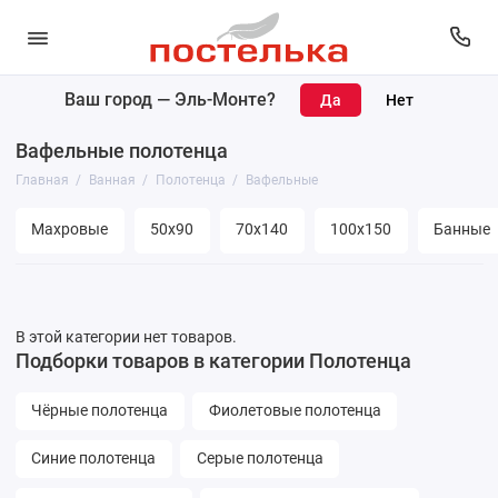
Ваш город —
Эль-Монте
?
Коврики
Вафельные полотенца
Полотенца
Главная
Ванная
Полотенца
Вафельные
Банные принадлежности
Махровые
50х90
70х140
100х150
Банные
Покрывала
Простыни
В этой категории нет товаров.
Подборки товаров в категории Полотенца
Уголки махровые
Чёрные полотенца
Фиолетовые полотенца
Синие полотенца
Серые полотенца